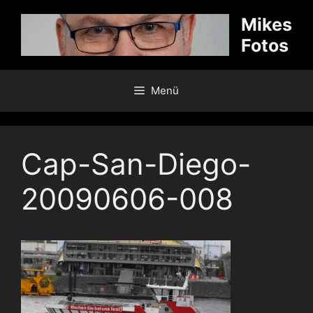
Zum
Mikes
Inhalt
Fotos
springen
Menü
Cap-San-Diego-
20090606-008