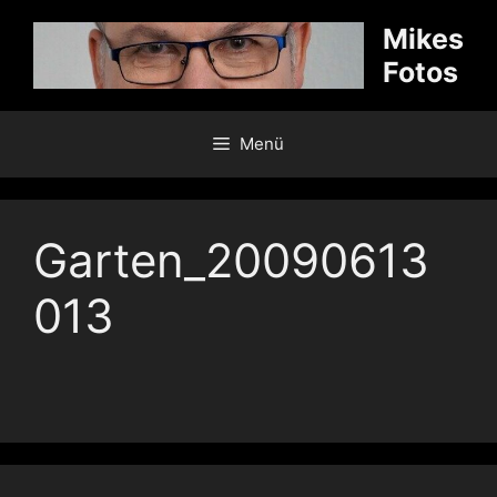
Zum
Mikes
Inhalt
Fotos
springen
Menü
Garten_20090613
013