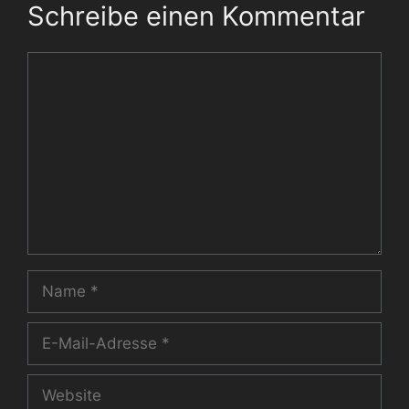
Schreibe einen Kommentar
Kommentar
Name
E-
Mail-
Adresse
Website