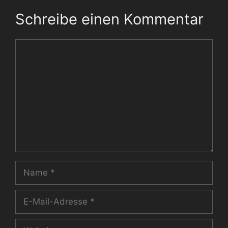
Schreibe einen Kommentar
Kommentar
Name
E-
Mail-
Adresse
Website